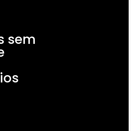
ês sem
e
ios