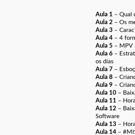
Aula 1
–
Qual 
Aula 2
–
Os me
Aula 3
–
Carac
Aula 4
–
4 for
Aula 5
–
MPV –
Aula 6
–
Estra
os dias
Aula 7
–
Esboç
Aula 8
–
Crian
Aula 9
–
Crian
Aula 10
–
Baix
Aula 11
–
Hora
Aula 12
–
Baix
Software
Aula 13
–
Hora
Aula 14
–
#MI