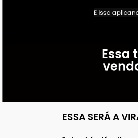
E isso aplica
Essa 
venda
ESSA SERÁ A VI