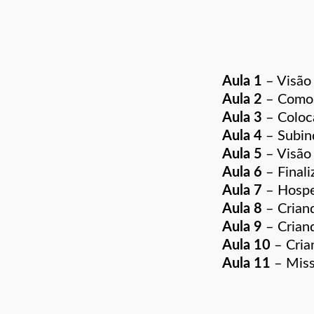
Aula 1
– Visão
Aula 2
– Como a
Aula 3
– Coloca
Aula 4
– Subin
Aula 5
– Visão
Aula 6
– Finali
Aula 7
– Hospe
Aula 8
–
Crian
Aula 9
–
Crian
Aula 10
– Cria
Aula 11
–
Mis